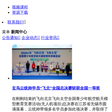
视频课程
资源下载
联系我们

菜单
新闻中心
公告通知

企业动态

行业资讯

玄鸟云统帅学员“飞北”全国总决赛斩获全国一等奖
在刚刚结束的飞向北京飞向太空全国青少年航空航天模
型教育竞赛活动(无人机项目)总决赛在江苏省无锡市圆
满落幕，云统帅带领多名学员参加此项决赛，并取得了