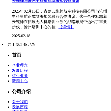
云统帅与沧州中科星航签署加合作协议
2025年02月15日，青岛云统帅航空科技有限公司与沧州
中科星航正式签署加盟联营合作协议。这一合作标志着
云统帅在拓展无人机培训业务的战略布局中迈出了重要
步伐，沧州培训中心的挂...
【详情】
2025-02-18
共 1 页/5 条记录
首页
企业理念
发展历程
核心业务
新闻中心
公司介绍
关于我们
发展历程