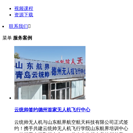
视频课程
资源下载
联系我们

菜单
服务案例
云统帅签约德州首家无人机飞行中心
云统帅无人机与山东航界航空航天科技有限公司正式签
约！携手共建云统帅无人机飞行学院山东航界培训中心