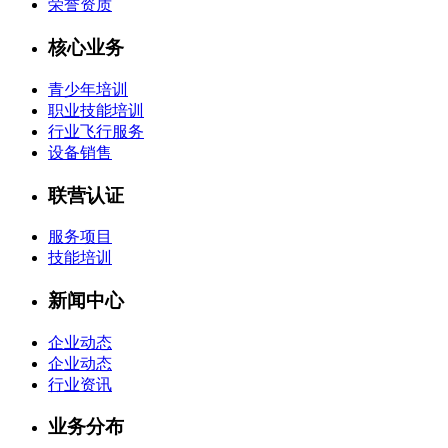
荣誉资质
核心业务
青少年培训
职业技能培训
行业飞行服务
设备销售
联营认证
服务项目
技能培训
新闻中心
企业动态
企业动态
行业资讯
业务分布